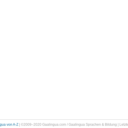
gua von A-Z
| ©2009–2020 Gaalingua.com / Gaalingua Sprachen & Bildung | Letzte 