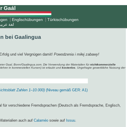
r Gaál
|
|
ngen
Englischübungen
Türkischübungen
لغة عربية
n bei Gaalingua
 Erfolg und viel Vergnügen damit!
Powodzenia i miłej zabawy!
i Peter Gaal, Bonn/Gaalingua.com. Die Verwendung der Materialien für
nichtkommerzielle
lehrer in kommerziellen Kursen) ist erlaubt und
kostenlos
. Ungefragte gewerbliche Nutzung der
ichtsblatt Zahlen 1–10.000)
(Niveau gemäß GER: A1)
al für verschiedene Fremdsprachen (Deutsch als Fremdsprache, Englisch,
Materialien auch auf
Calaméo
sowie auf
Issuu
.