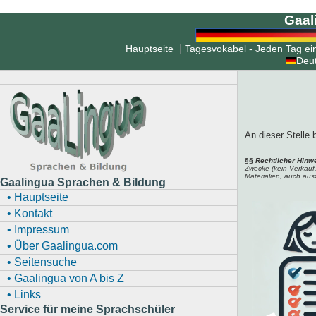
Gaal
|
Hauptseite
Tagesvokabel - Jeden Tag ei
Deu
An dieser Stelle 
§§
Rechtlicher Hinwe
Zwecke (kein Verkauf,
Materialien, auch aus
Gaalingua Sprachen & Bildung
• Hauptseite
• Kontakt
• Impressum
• Über Gaalingua.com
• Seitensuche
• Gaalingua von A bis Z
• Links
Service für meine Sprachschüler