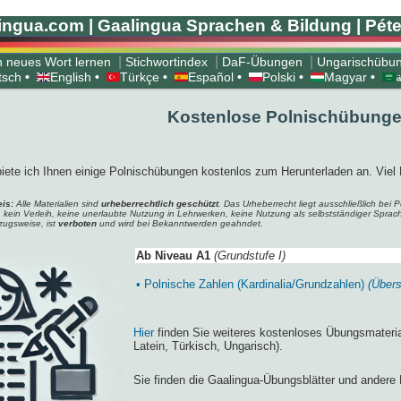
ingua.com | Gaalingua Sprachen & Bildung | Péte
|
|
|
n neues Wort lernen
Stichwortindex
DaF-Übungen
Ungarischübu
tsch
•
English
•
Türkçe
•
Español
•
Polski
•
Magyar
•
Kostenlose Polnischübunge
biete ich Ihnen einige Polnischübungen kostenlos zum Herunterladen an. Viel
is:
Alle Materialien sind
urheberrechtlich geschützt
. Das Urheberrecht liegt ausschließlich be
 kein Verleih, keine unerlaubte Nutzung in Lehrwerken, keine Nutzung als selbstständiger Sprach
zugsweise, ist
verboten
und wird bei Bekanntwerden geahndet.
Ab Niveau A1
(Grundstufe I)
• Polnische Zahlen (Kardinalia/Grundzahlen)
(Übers
Hier
finden Sie weiteres kostenloses Übungsmateri
Latein, Türkisch, Ungarisch).
Sie finden die Gaalingua-Übungsblätter und andere 